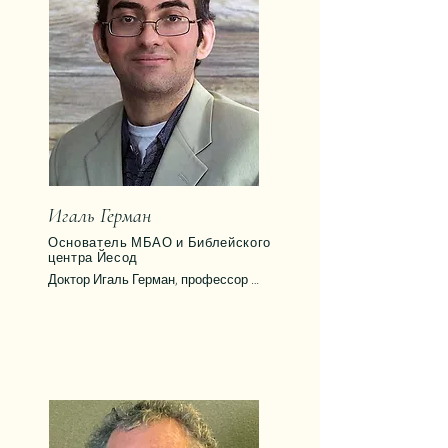
несколько статей.
Игаль Герман
​Основатель МБАО и Библейского
центра Йесод
Доктор Игаль Герман, профессор 
Ветхого Завета (Танаха), представляет 
уникальную точку зрения как 
мессианский еврей и апологет. Он 
является основателем и директором 
Библейского учебного центра «Йесод» 
(yesodbiblecenter.com) и 
Международного Библейского 
Апологетического Объединения (МБАО).
