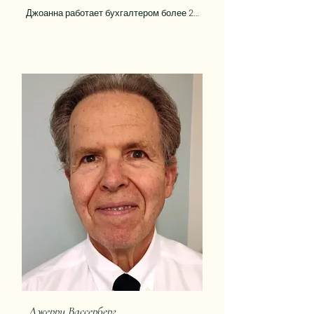
по пасторскому богословию.
Джоанна работает бухгалтером более 25 
лет, из которых 16 лет — в 
некоммерческих служениях. Она 
является соучредителем женского 
служения Modern Day Abigails, которое 
помогает женщинам, пережившим 
насилие и зависимость. Джоанна любит 
Господа и Его возлюбленный еврейский 
народ.
Джерри Вассерберг