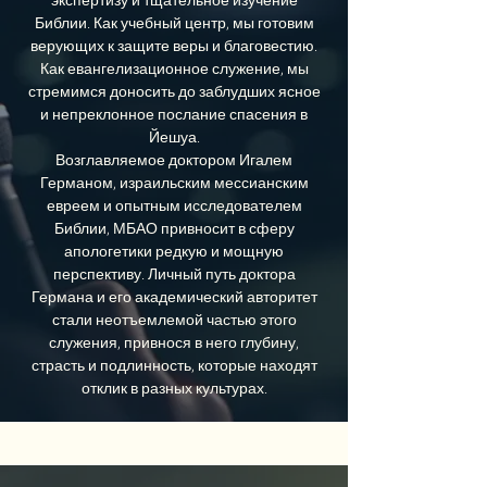
экспертизу и тщательное изучение
Библии. Как учебный центр, мы готовим
верующих к защите веры и благовестию.
Как евангелизационное служение, мы
стремимся доносить до заблудших ясное
и непреклонное послание спасения в
Йешуа.
Возглавляемое доктором Игалем
Германом, израильским мессианским
евреем и опытным исследователем
Библии, МБАО привносит в сферу
апологетики редкую и мощную
перспективу. Личный путь доктора
Германа и его академический авторитет
стали неотъемлемой частью этого
служения, привнося в него глубину,
страсть и подлинность, которые находят
отклик в разных культурах.