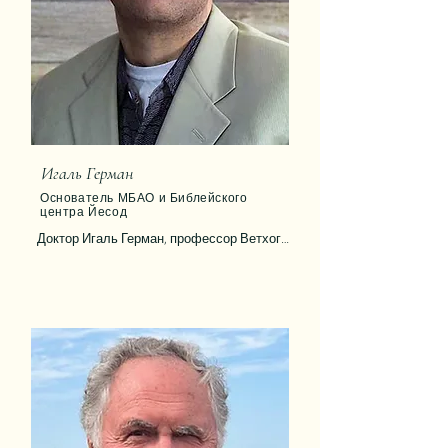
Игаль Герман
Основатель МБАО и Библейского
центра Йесод
Доктор Игаль Герман, профессор Ветхого 
Завета (Танаха), представляет 
уникальную точку зрения как 
мессианский еврей и апологет. Он 
является основателем и директором 
Библейского учебного центра «Йесод» 
(yesodbiblecenter.com) и Международного 
Библейского Апологетического 
Объединения (МБАО).

Его глубокая страсть к исследованию 
Писания определяет всё его служение. 