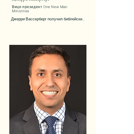
Вице-президент One New Man
Ministries
Джерри Вассерберг получил библейский 
сертификат в New Tribes Bible Institute, 
степень бакалавра в Northeastern Illinois 
University и степень магистра богословия 
в Trinity Evangelical Divinity School. Он 
преподавал английский язык в 
государственной школе и вышел на 
пенсию в Вирджиния-Бич, штат 
Вирджиния. В настоящее время служит 
вице-президентом служения One New 
Man Ministries. Вместе с женой он 
является соавтором книги The 21 Day 
Habit для Christian Broadcast Network. 
Будучи евреем, уверовавшим в Иешуа, 
Джерри активно участвует в подкастах 
служения One New Man Ministries, где 
обсуждает с евреями и верующими из 
язычников тему примирения и «нового 
человека», которого Господь созидает в 
Мессии: «Он есть мир наш»