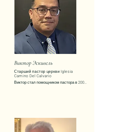
Иерусалиме и Израильском библейском 
центре.
Виктор Эскивель
Старший пастор церкви Iglesia
Camino Del Calvario
Виктор стал помощником пастора в 2005 
году, когда посещал церковь Calvary 
Chapel Sylmar в Южной Калифорнии. 
Возглавляя евангелизационное 
служение церкви, он также служил 
пастором по благовестию и основал 
миссионерскую инициативу под 
названием Promise Crusade, через 
которую десятки людей пришли к 