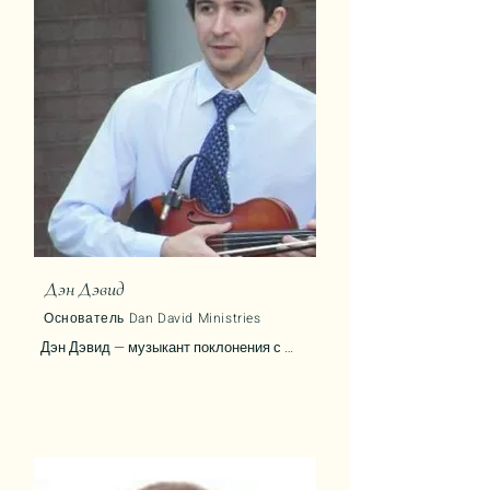
университете в Иерусалиме и 
Израильском библейском центре.
Дэн Дэвид
Основатель Dan David Ministries
Дэн Дэвид — музыкант поклонения с 
международным опытом, скрипач и 
основатель служения Dan David Music, 
посвященного распространению Божьей 
любви через мощную, помазанную 
музыку и служение. После того, как в 
2009 году Дэн покинул успешную школу 