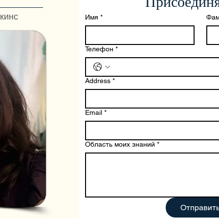
Присоединя
кинс
Имя
*
Фам
Телефон
*
Address
*
Email
*
Область моих знаний
*
Отправит