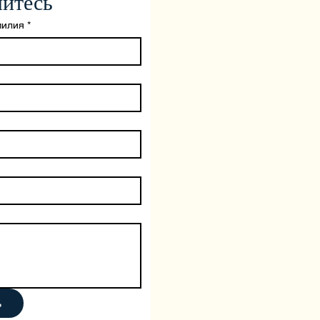
йтесь
илия
*
ь