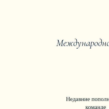
Международно
Недавние пополн
команде