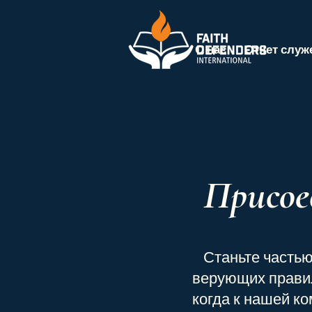
О нас
Отчет служ
Присое
Станьте частью
верующих правил
когда к нашей к