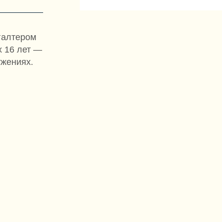
галтером
х 16 лет —
ужениях.