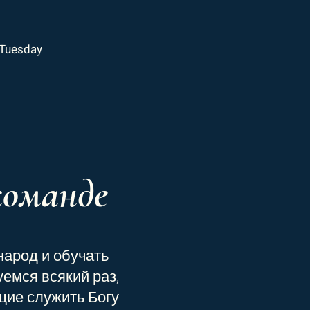
 Tuesday
команде
народ и обучать
емся всякий раз,
щие служить Богу